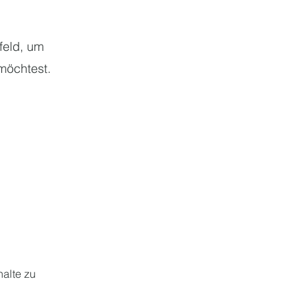
tfeld, um
 möchtest.
halte zu